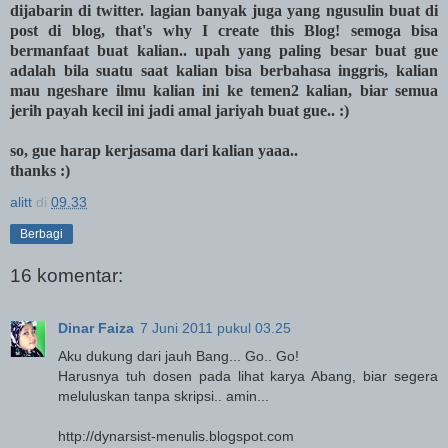
dijabarin di twitter. lagian banyak juga yang ngusulin buat di
post di blog, that's why I create this Blog! semoga bisa
bermanfaat buat kalian.. upah yang paling besar buat gue
adalah bila suatu saat kalian bisa berbahasa inggris, kalian
mau ngeshare ilmu kalian ini ke temen2 kalian, biar semua
jerih payah kecil ini jadi amal jariyah buat gue.. :)
so, gue harap kerjasama dari kalian yaaa..
thanks :)
alitt
di
09.33
Berbagi
16 komentar:
Dinar Faiza
7 Juni 2011 pukul 03.25
Aku dukung dari jauh Bang... Go.. Go!
Harusnya tuh dosen pada lihat karya Abang, biar segera
meluluskan tanpa skripsi.. amin...
http://dynarsist-menulis.blogspot.com