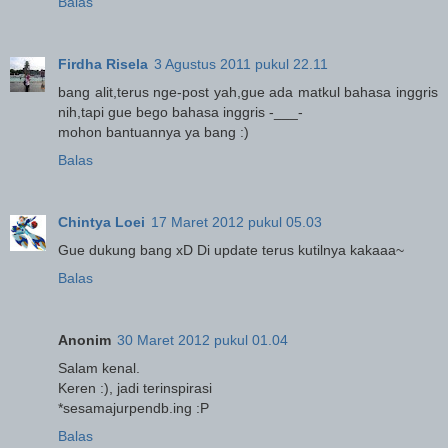
Balas
Firdha Risela
3 Agustus 2011 pukul 22.11
bang alit,terus nge-post yah,gue ada matkul bahasa inggris
nih,tapi gue bego bahasa inggris -___-
mohon bantuannya ya bang :)
Balas
Chintya Loei
17 Maret 2012 pukul 05.03
Gue dukung bang xD Di update terus kutilnya kakaaa~
Balas
Anonim
30 Maret 2012 pukul 01.04
Salam kenal.
Keren :), jadi terinspirasi
*sesamajurpendb.ing :P
Balas