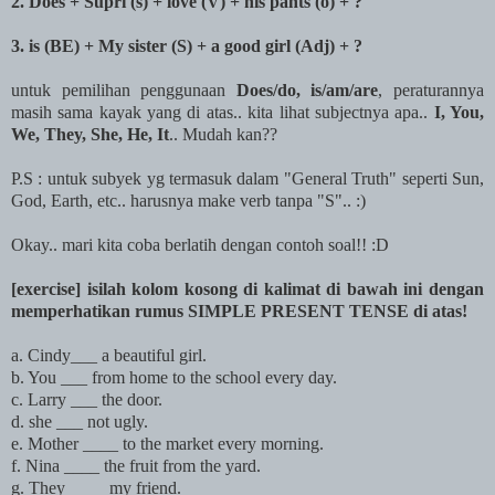
2. Does + Supri (s) + love (V) + his pants (o) + ?
3. is (BE) + My sister (S) + a good girl (Adj) + ?
untuk pemilihan penggunaan
Does/do, is/am/are
, peraturannya
masih sama kayak yang di atas.. kita lihat subjectnya apa..
I, You,
We, They, She, He, It
.. Mudah kan??
P.S : untuk subyek yg termasuk dalam "General Truth" seperti Sun,
God, Earth, etc.. harusnya make verb tanpa "S".. :)
Okay.. mari kita coba berlatih dengan contoh soal!! :D
[exercise] isilah kolom kosong di kalimat di bawah ini dengan
memperhatikan rumus SIMPLE PRESENT TENSE di atas!
a. Cindy___ a beautiful girl.
b. You ___ from home to the school every day.
c. Larry ___ the door.
d. she ___ not ugly.
e. Mother ____ to the market every morning.
f. Nina ____ the fruit from the yard.
g. They ____ my friend.