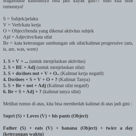
Bagaimana kalimatnya bisa jadi kayak gitu?? mari kita lihat
rumusnya!
S = Subjek/pelaku
V = Verb/kata kerja
O = Object/benda yang dikenai aktivitas subjek
Ajd = Adjective/kata sifat
Be = kata keterangan sambungan utk sifat/kalimat progressive (am,
is, are, was, were)
1. S + V + ...
(untuk menjelaskan aktivitas)
2. S + BE + Adj
(untuk menjelaskan sifat)
3. S + do/does not + V + O..
(Kalimat kerja negatif)
4. Do/does + S + V + O + ?
(Kalimat Tanya)
5. S + Be + not + Adj
(Kalimat sifat negatif)
6. Be + S + Adj + ?
(kalimat tanya sifat)
Melihat rumus di atas, kita bisa membedah kalimat di atas jadi gini :
Supri (S) + Loves (V) + his pants (Object)
Father (S) + eats (V) + banana (Object) + twice a day
(keterangan waktu)