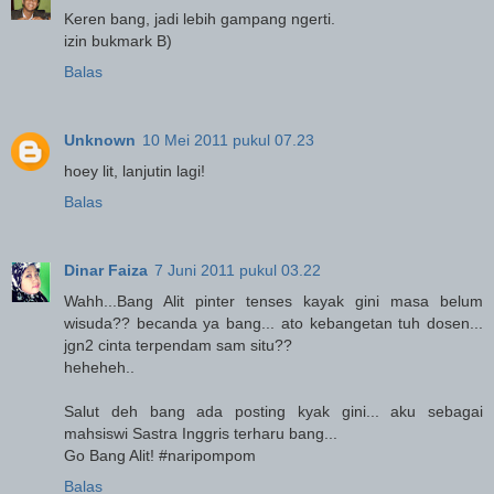
Keren bang, jadi lebih gampang ngerti.
izin bukmark B)
Balas
Unknown
10 Mei 2011 pukul 07.23
hoey lit, lanjutin lagi!
Balas
Dinar Faiza
7 Juni 2011 pukul 03.22
Wahh...Bang Alit pinter tenses kayak gini masa belum
wisuda?? becanda ya bang... ato kebangetan tuh dosen...
jgn2 cinta terpendam sam situ??
heheheh..
Salut deh bang ada posting kyak gini... aku sebagai
mahsiswi Sastra Inggris terharu bang...
Go Bang Alit! #naripompom
Balas