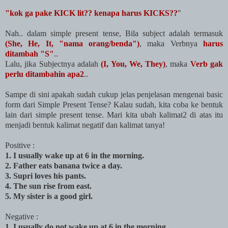
"kok ga pake KICK lit?? kenapa harus KICKS??
"
Nah.. dalam simple present tense, Bila subject adalah termasuk
(She, He, It, "nama orang/benda")
, maka Verbnya
harus
ditambah "S"
..
Lalu, jika Subjectnya adalah
(I, You, We, They)
, maka
Verb gak
perlu ditambahin apa2
..
Sampe di sini apakah sudah cukup jelas penjelasan mengenai basic
form dari Simple Present Tense? Kalau sudah, kita coba ke bentuk
lain dari simple present tense. Mari kita ubah kalimat2 di atas itu
menjadi bentuk kalimat negatif dan kalimat tanya!
Positive :
1. I usually wake up at 6 in the morning.
2. Father eats banana twice a day.
3. Supri loves his pants.
4. The sun rise from east.
5. My sister is a good girl.
Negative :
1. I usually do not wake up at 6 in the morning.