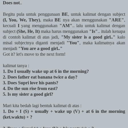
Does not
..
Begitu pula untuk penggunaan
BE
, untuk kalimat dengan subject
(I, You, We, They)
, maka
BE
nya akan menggunakan
"ARE"
,
kecuali
I
yang menggunakan
"AM"
.. lalu untuk kalimat dengan
subject
(She, He, It)
maka harus menggunakan
"Is"
.. itulah kenapa
di contoh kalimat di atas jadi,
"My sister is a good girl.."
kalo
misal subjectnya diganti menjadi
"You"
, maka kalimatnya akan
menjadi
"You are a good girl.."
Got it? let's move to the next form!
kalimat tanya :
1. Do I usually wake up at 6 in the morning?
2. Does father eat banana twice a day?
3. Does Supri love his pants?
4. Do the sun rise from east?
5. Is my sister a good girl?
Mari kita bedah lagi bentuk kalimat di atas :
1. Do + I (S) + usually + wake up (V) + at 6 in the morning
(ket.waktu) + ?