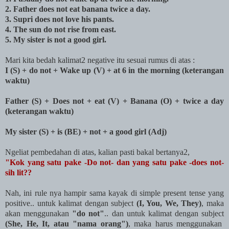
2. Father does not eat banana twice a day.
3. Supri does not love his pants.
4. The sun do not rise from east.
5. My sister is not a good girl.
Mari kita bedah kalimat2 negative itu sesuai rumus di atas :
I (S) + do not + Wake up (V) + at 6 in the morning (keterangan
waktu)
Father (S) + Does not + eat (V) + Banana (O) + twice a day
(keterangan waktu)
My sister (S) + is (BE) + not + a good girl (Adj)
Ngeliat pembedahan di atas, kalian pasti bakal bertanya2,
"Kok yang satu pake -Do not- dan yang satu pake -does not-
sih lit??
Nah, ini rule nya hampir sama kayak di simple present tense yang
positive.. untuk kalimat dengan subject
(I, You, We, They)
, maka
akan menggunakan
"do not"
.. dan untuk kalimat dengan subject
(She, He, It, atau "nama orang")
, maka harus menggunakan