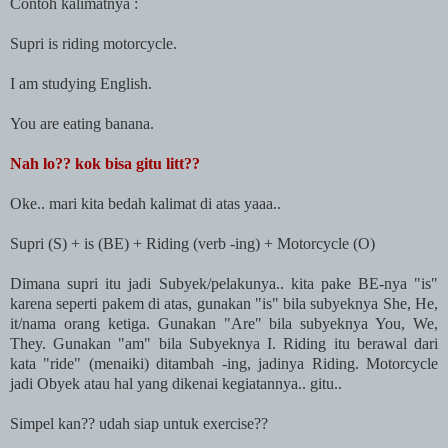
Contoh kalimatnya :
Supri is riding motorcycle.
I am studying English.
You are eating banana.
Nah lo?? kok bisa gitu litt??
Oke.. mari kita bedah kalimat di atas yaaa..
Supri (S) + is (BE) + Riding (verb -ing) + Motorcycle (O)
Dimana supri itu jadi Subyek/pelakunya.. kita pake BE-nya "is"
karena seperti pakem di atas, gunakan "is" bila subyeknya She, He,
it/nama orang ketiga. Gunakan "Are" bila subyeknya You, We,
They. Gunakan "am" bila Subyeknya I. Riding itu berawal dari
kata "ride" (menaiki) ditambah -ing, jadinya Riding. Motorcycle
jadi Obyek atau hal yang dikenai kegiatannya.. gitu..
Simpel kan?? udah siap untuk exercise??