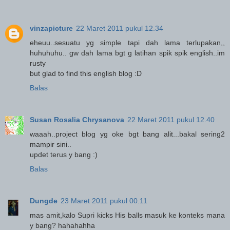
vinzapicture
22 Maret 2011 pukul 12.34
eheuu..sesuatu yg simple tapi dah lama terlupakan,,
huhuhuhu.. gw dah lama bgt g latihan spik spik english..im
rusty
but glad to find this english blog :D
Balas
Susan Rosalia Chrysanova
22 Maret 2011 pukul 12.40
waaah..project blog yg oke bgt bang alit...bakal sering2
mampir sini..
updet terus y bang :)
Balas
Dungde
23 Maret 2011 pukul 00.11
mas amit,kalo Supri kicks His balls masuk ke konteks mana
y bang? hahahahha