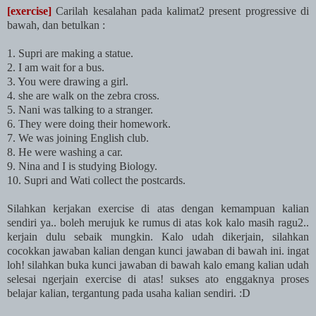
[exercise]
Carilah kesalahan pada kalimat2 present progressive di
bawah, dan betulkan :
1. Supri are making a statue.
2. I am wait for a bus.
3. You were drawing a girl.
4. she are walk on the zebra cross.
5. Nani was talking to a stranger.
6. They were doing their homework.
7. We was joining English club.
8. He were washing a car.
9. Nina and I is studying Biology.
10. Supri and Wati collect the postcards.
Silahkan kerjakan exercise di atas dengan kemampuan kalian
sendiri ya.. boleh merujuk ke rumus di atas kok kalo masih ragu2..
kerjain dulu sebaik mungkin. Kalo udah dikerjain, silahkan
cocokkan jawaban kalian dengan kunci jawaban di bawah ini. ingat
loh! silahkan buka kunci jawaban di bawah kalo emang kalian udah
selesai ngerjain exercise di atas! sukses ato enggaknya proses
belajar kalian, tergantung pada usaha kalian sendiri. :D