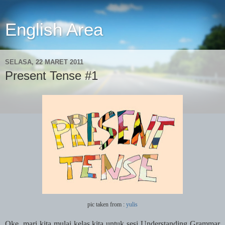
English Area
SELASA, 22 MARET 2011
Present Tense #1
pic taken from :
yulis
Oke, mari kita mulai kelas kita untuk sesi Understanding Grammar