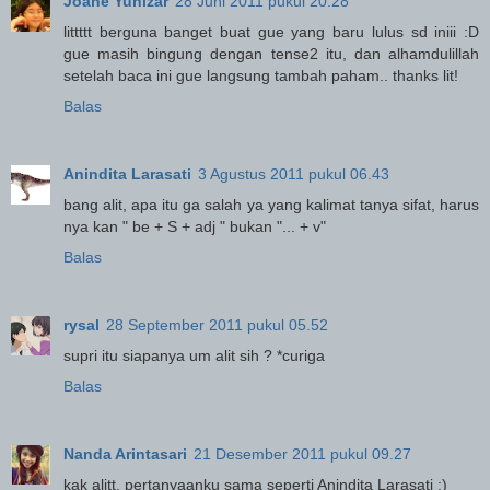
Joane Yunizar
28 Juni 2011 pukul 20.28
littttt berguna banget buat gue yang baru lulus sd iniii :D
gue masih bingung dengan tense2 itu, dan alhamdulillah
setelah baca ini gue langsung tambah paham.. thanks lit!
Balas
Anindita Larasati
3 Agustus 2011 pukul 06.43
bang alit, apa itu ga salah ya yang kalimat tanya sifat, harus
nya kan " be + S + adj " bukan "... + v"
Balas
rysal
28 September 2011 pukul 05.52
supri itu siapanya um alit sih ? *curiga
Balas
Nanda Arintasari
21 Desember 2011 pukul 09.27
kak alitt, pertanyaanku sama seperti Anindita Larasati :)