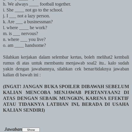
h. We always ____ football together.
i. She ____ not go to the school.
j. I ___ not a lazy person.
k. Are ___ a businessman?
l. where ____ he work?
m. is ___ nervous?
n. where ___ you live?
o. am ____ handsome?
Silahkan kerjakan dalam selembar kertas, boleh melihat2 kembali
rumus di atas untuk membantu menjawab soal2 itu.. kalo sudah
yakin dengan jawabannya, silahkan cek benar/tidaknya jawaban
kalian di bawah ini :
(INGAT! JANGAN BUKA SPOILER DIBAWAH SEBELUM
KALIAN MENCOBA MENJAWAB PERTANYAAN2 DI
ATAS DENGAN SEBAIK MUNGKIN, KARENA EFEKTIF
ATAU TIDAKNYA LATIHAN INI, BERADA DI USAHA
KALIAN SENDIRI)
Jawaban