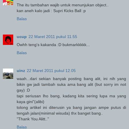
The itu tambahan wajib untuk menunjukan object..
kan aneh kalo jadi : Supri Kicks Ball :p
Balas
ucup
22 Maret 2011 pukul 11.55
Owhh teng's kakanda :D bukmarkkkkk...
Balas
uinz
22 Maret 2011 pukul 12.05
waah...dari sekian banyak posting bang alit, ini nih yang
bikin gw jadi tambah suka ama bang alit (but sorry im not
gay) :D
tapi seriusan lho bang, kadang kita sering lupa ma yang
kaya gini"(alibi)
tolong artikel ini diterusin ya bang jangan ampe putus di
tengah jalan(minimal wisuda) thx banget bang..
"Thank You Alitt.."
Balas