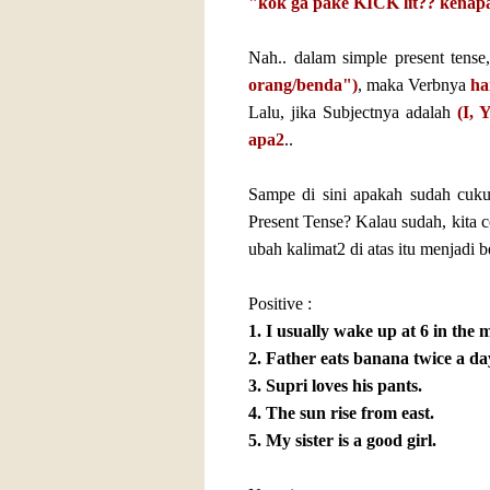
"kok ga pake KICK lit?? kena
Nah.. dalam simple present tense
orang/benda")
, maka Verbnya
ha
Lalu, jika Subjectnya adalah
(I, 
apa2
..
Sampe di sini apakah sudah cuku
Present Tense? Kalau sudah, kita co
ubah kalimat2 di atas itu menjadi b
Positive :
1. I usually wake up at 6 in the 
2. Father eats banana twice a da
3. Supri loves his pants.
4. The sun rise from east.
5. My sister is a good girl.