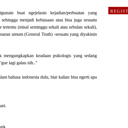
REGIS
igunain buat ngejelasin kejadian/perbuatan yang
2 sehingga menjadi kebiasaan atau bisa juga sesuatu
 tertentu (misal seminggu sekali atau sebulan sekali),
naran umum (General Truth) -sesuatu yang diyakinin
tuk mengungkapkan keadaan psikologis yang sedang
"gue lagi galau nih.."
am bahasa indonesia dulu, biar kalian bisa ngerti apa
ari.
tik.