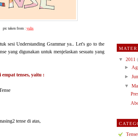
pic taken from :
yulis
ntuk sesi Understanding Grammar ya.. Let's go to the
MATER
 tense yang digunakan untuk menjelaskan sesuatu yang
▼
2011
►
Ag
i empat tenses, yaitu :
►
Ju
▼
Ma
 Tense
Pre
Abo
masing2 tense di atas,
CATEGO
Tense