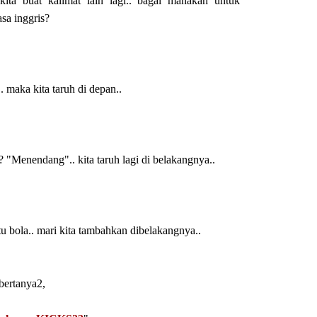
kita buat kalimat lain lagi.. bagai manakah untuk
sa inggris?
. maka kita taruh di depan..
n? "Menendang".. kita taruh lagi di belakangnya..
tu bola.. mari kita tambahkan dibelakangnya..
 bertanya2,