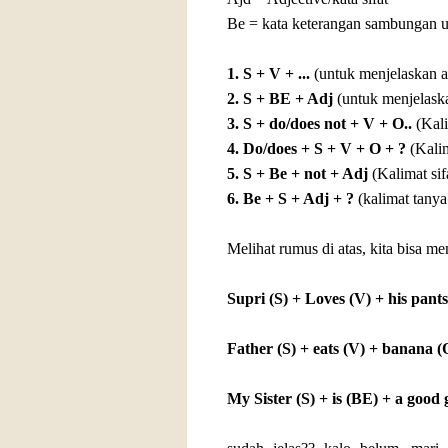
Be = kata keterangan sambungan utk
1. S + V + ...
(untuk menjelaskan ak
2. S + BE + Adj
(untuk menjelaska
3. S + do/does not + V + O..
(Kali
4. Do/does + S + V + O + ?
(Kali
5. S + Be + not + Adj
(Kalimat sifa
6. Be + S + Adj + ?
(kalimat tanya 
Melihat rumus di atas, kita bisa me
Supri (S) + Loves (V) + his pants
Father (S) + eats (V) + banana (
My Sister (S) + is (BE) + a good g