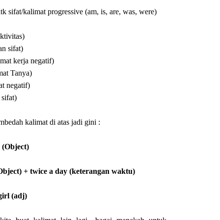
 sifat/kalimat progressive (am, is, are, was, were)
tivitas)
n sifat)
mat kerja negatif)
mat Tanya)
t negatif)
sifat)
mbedah kalimat di atas jadi gini :
 (Object)
Object) + twice a day (keterangan waktu)
irl (adj)