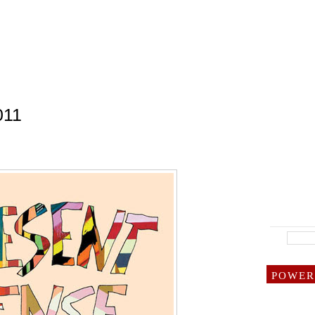
011
POWER