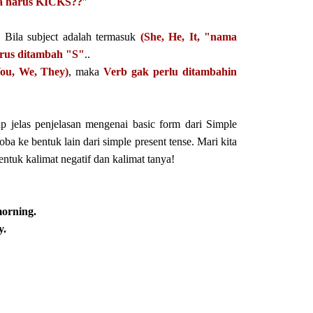
pa harus KICKS??
"
, Bila subject adalah termasuk
(She, He, It, "nama
rus ditambah "S"
..
You, We, They)
, maka
Verb gak perlu ditambahin
p jelas penjelasan mengenai basic form dari Simple
ba ke bentuk lain dari simple present tense. Mari kita
entuk kalimat negatif dan kalimat tanya!
morning.
y.