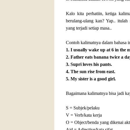
Kalo kita perhatiin, ketiga kali
berulang-ulang kan? Yap.. itulah 
yang terjadi setiap masa..
Contoh kalimatnya dalam bahasa in
1. I usually wake up at 6 in the 
2. Father eats banana twice a da
3. Supri loves his pants.
4. The sun rise from east.
5. My sister is a good girl.
Bagaimana kalimatnya bisa jadi kay
S = Subjek/pelaku
V = Verb/kata kerja
O = Object/benda yang dikenai akti
Ajd = Adjective/kata sifat