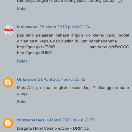
rumusnya begini?? coba tolong jelasin doong cobaa.. :))
Balas
laresawoo
29 Maret 2015 pukul 01.24
pas smp pelajaran bahasa inggris klo ktemu yang model
ginian pasti kepala dah pusing duluan hahahahahaha
http://goo.gl/zkFVAR http://goo.gl/zDcCGC
http://goo.gl/XUffjK
Balas
Unknown
21 April 2017 pukul 23.42
Mas Alitt ga buat english lesson lagi ? ditunggu update
annya
Balas
zabreenasaas
4 Maret 2022 pukul 18.37
Borgata Hotel Casino & Spa - DRM CD