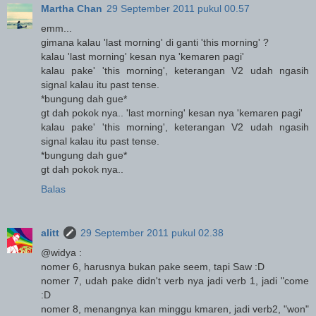
Martha Chan
29 September 2011 pukul 00.57
emm...
gimana kalau 'last morning' di ganti 'this morning' ?
kalau 'last morning' kesan nya 'kemaren pagi'
kalau pake' 'this morning', keterangan V2 udah ngasih
signal kalau itu past tense.
*bungung dah gue*
gt dah pokok nya.. 'last morning' kesan nya 'kemaren pagi'
kalau pake' 'this morning', keterangan V2 udah ngasih
signal kalau itu past tense.
*bungung dah gue*
gt dah pokok nya..
Balas
alitt
29 September 2011 pukul 02.38
@widya :
nomer 6, harusnya bukan pake seem, tapi Saw :D
nomer 7, udah pake didn't verb nya jadi verb 1, jadi "come
:D
nomer 8, menangnya kan minggu kmaren, jadi verb2, "won"