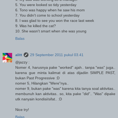
5. You were looked so tidy yesterday
6. Tono was happy when he saw his mom
7. You didn't come to school yesterday
8. I was glad to see you won the race last week
9. Was he killed the cat?
10. She wasn't smart when she was young
Balas
alitt
29 September 2011 pukul 03.41
@jazzy :
Nomer 4, harusnya pake "worked" ajah.. tanpa "was" juga..
karena gue minta kalimat di atas dijadiin SIMPLE PAST,
bukan Past Progressive :D
nomer 5, Hilangkan "Were"nya..
nomer 9, bukan pake "was" karena kita tanya soal aktivitas..
membunuh kan aktivitas.. so, kita pake "did".. "Was" dipake
utk nanyain kondisi/sifat.. :D
Nice try!
Balas