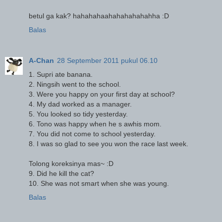
betul ga kak? hahahahaahahahahahahha :D
Balas
A-Chan
28 September 2011 pukul 06.10
1. Supri ate banana.
2. Ningsih went to the school.
3. Were you happy on your first day at school?
4. My dad worked as a manager.
5. You looked so tidy yesterday.
6. Tono was happy when he s awhis mom.
7. You did not come to school yesterday.
8. I was so glad to see you won the race last week.
Tolong koreksinya mas~ :D
9. Did he kill the cat?
10. She was not smart when she was young.
Balas