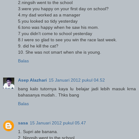
2.ningsih went to the school
3.were you happy on your first day on school?
4.my dad worked as a manager
5.you looked so tidy yesterday
6.tono was happy when he saw his mom.
7.you didn't come to school yesterday
8.I were so glad to see you win the race last week.
9. did he kill the cat?
10. She was not smart when she is young.
Balas
Asep Alazhari
15 Januari 2012 pukul 04.52
bang kalo tutornya kaya lu belajar jadi lebih masuk krna
bahasanya mudah.. Thks bang
Balas
sasa
15 Januari 2012 pukul 05.47
1. Supri ate banana.
2. Ningsih went to the school.