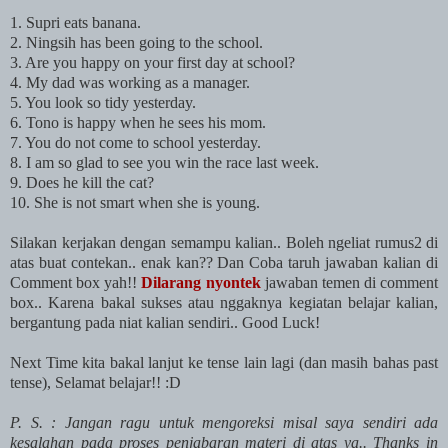
1. Supri eats banana.
2. Ningsih has been going to the school.
3. Are you happy on your first day at school?
4. My dad was working as a manager.
5. You look so tidy yesterday.
6. Tono is happy when he sees his mom.
7. You do not come to school yesterday.
8. I am so glad to see you win the race last week.
9. Does he kill the cat?
10. She is not smart when she is young.
Silakan kerjakan dengan semampu kalian.. Boleh ngeliat rumus2 di
atas buat contekan.. enak kan?? Dan Coba taruh jawaban kalian di
Comment box yah!!
Dilarang nyontek
jawaban temen di comment
box.. Karena bakal sukses atau nggaknya kegiatan belajar kalian,
bergantung pada niat kalian sendiri.. Good Luck!
Next Time kita bakal lanjut ke tense lain lagi (dan masih bahas past
tense), Selamat belajar!! :D
P. S. : Jangan ragu untuk mengoreksi misal saya sendiri ada
kesalahan pada proses penjabaran materi di atas ya.. Thanks in