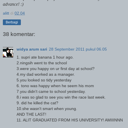
advance! :)
alitt
di
02.04
Berbagi
38 komentar:
widya arum sari
28 September 2011 pukul 06.05
1. supri ate banana 1 hour ago.
2.ningsih went to the school
3.were you happy on ur first day at school?
4.my dad worked as a manager.
5.you looked so tidy yesterday
6. tono was happy when he seem his mom
7.you didn't came to school yesterday.
8.i was so glad to see you win the race last week.
9. did he killed the cat?
10.she wasn't smart when young.
AND THE LAST!
11. ALIT GRADUATED FROM HIS UNIVERSITY! AMIIINNN