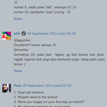
:D
nomer 9, udah pake "did", verbnya V1 :D
nomer 10, tambahin "was" young.. :D
Balas
alitt
29 September 2011 pukul 02.40
@aguztine :
Excellent!!! bener semua :D
@martha :
formalnya sih pake last.. lagian yg kita bahas kan past,
nggak ngaruh tadi pagi atau kemaren pagi, tetep pake past
tense :)
Balas
Putri
29 September 2011 pukul 03.02
1. Supri ate banana
2. Ningsih went to the school
3. Were you happy on your first day at school?
4. My dad was working as a manager