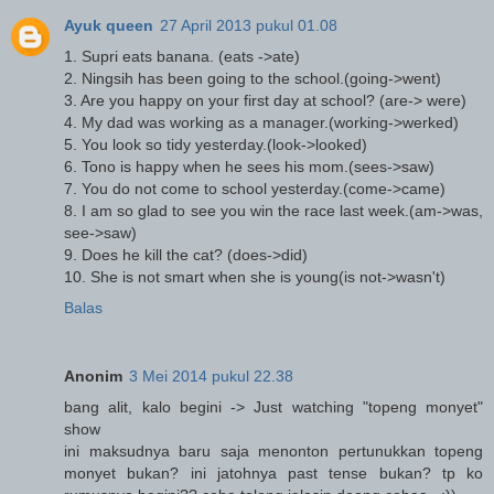
Ayuk queen
27 April 2013 pukul 01.08
1. Supri eats banana. (eats ->ate)
2. Ningsih has been going to the school.(going->went)
3. Are you happy on your first day at school? (are-> were)
4. My dad was working as a manager.(working->werked)
5. You look so tidy yesterday.(look->looked)
6. Tono is happy when he sees his mom.(sees->saw)
7. You do not come to school yesterday.(come->came)
8. I am so glad to see you win the race last week.(am->was,
see->saw)
9. Does he kill the cat? (does->did)
10. She is not smart when she is young(is not->wasn't)
Balas
Anonim
3 Mei 2014 pukul 22.38
bang alit, kalo begini -> Just watching "topeng monyet"
show
ini maksudnya baru saja menonton pertunukkan topeng
monyet bukan? ini jatohnya past tense bukan? tp ko