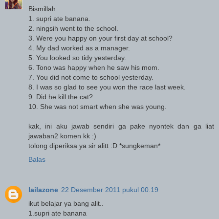
Bismillah...
1. supri ate banana.
2. ningsih went to the school.
3. Were you happy on your first day at school?
4. My dad worked as a manager.
5. You looked so tidy yesterday.
6. Tono was happy when he saw his mom.
7. You did not come to school yesterday.
8. I was so glad to see you won the race last week.
9. Did he kill the cat?
10. She was not smart when she was young.
kak, ini aku jawab sendiri ga pake nyontek dan ga liat
jawaban2 komen kk :)
tolong diperiksa ya sir alitt :D *sungkeman*
Balas
lailazone
22 Desember 2011 pukul 00.19
ikut belajar ya bang alit..
1.supri ate banana