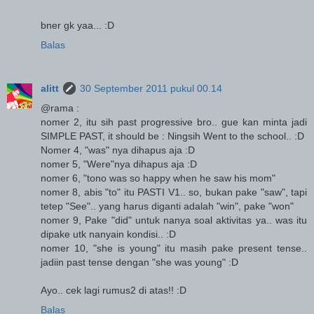
bner gk yaa... :D
Balas
alitt
30 September 2011 pukul 00.14
@rama :
nomer 2, itu sih past progressive bro.. gue kan minta jadi
SIMPLE PAST, it should be : Ningsih Went to the school.. :D
Nomer 4, "was" nya dihapus aja :D
nomer 5, "Were"nya dihapus aja :D
nomer 6, "tono was so happy when he saw his mom"
nomer 8, abis "to" itu PASTI V1.. so, bukan pake "saw", tapi
tetep "See".. yang harus diganti adalah "win", pake "won"
nomer 9, Pake "did" untuk nanya soal aktivitas ya.. was itu
dipake utk nanyain kondisi.. :D
nomer 10, "she is young" itu masih pake present tense..
jadiin past tense dengan "she was young" :D
Ayo.. cek lagi rumus2 di atas!! :D
Balas