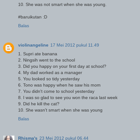
10. She was not smart when she was young.
#baruikutan :D
Balas
violinangeline
17 Mei 2012 pukul 11.49
1. Supri ate banana
2. Ningsih went to the school
3. Did you happy on your first day at school?
4. My dad worked as a manager
5. You looked so tidy yesterday
6. Tono was happy when he saw his mom
7. You didn't come to school yesterday
8. I was so glad to see you won the raca last week
9. Did he kill the cat?
10. She wasn't smart when she was young
Balas
Rhisma's
23 Mei 2012 pukul 06.44