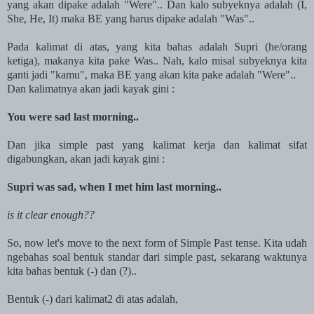
yang akan dipake adalah "Were".. Dan kalo subyeknya adalah (I,
She, He, It) maka BE yang harus dipake adalah "Was"..
Pada kalimat di atas, yang kita bahas adalah Supri (he/orang
ketiga), makanya kita pake Was.. Nah, kalo misal subyeknya kita
ganti jadi "kamu", maka BE yang akan kita pake adalah "Were"..
Dan kalimatnya akan jadi kayak gini :
You were sad last morning..
Dan jika simple past yang kalimat kerja dan kalimat sifat
digabungkan, akan jadi kayak gini :
Supri was sad, when I met him last morning..
is it clear enough??
So, now let's move to the next form of Simple Past tense. Kita udah
ngebahas soal bentuk standar dari simple past, sekarang waktunya
kita bahas bentuk (-) dan (?)..
Bentuk (-) dari kalimat2 di atas adalah,