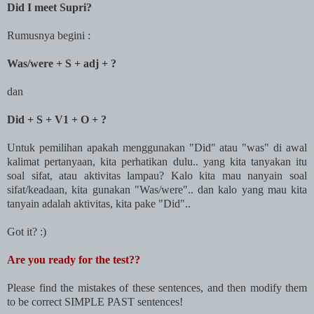
Did I meet Supri?
Rumusnya begini :
Was/were + S + adj + ?
dan
Did + S + V1 + O + ?
Untuk pemilihan apakah menggunakan "Did" atau "was" di awal
kalimat pertanyaan, kita perhatikan dulu.. yang kita tanyakan itu
soal sifat, atau aktivitas lampau? Kalo kita mau nanyain soal
sifat/keadaan, kita gunakan "Was/were".. dan kalo yang mau kita
tanyain adalah aktivitas, kita pake "Did"..
Got it? :)
Are you ready for the test??
Please find the mistakes of these sentences, and then modify them
to be correct SIMPLE PAST sentences!