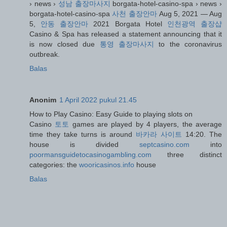
› news ›
성남 출장마사지
borgata-hotel-casino-spa › news ›
borgata-hotel-casino-spa
사천 출장안마
Aug 5, 2021 — Aug
5,
안동 출장안마
2021 Borgata Hotel
인천광역 출장샵
Casino & Spa has released a statement announcing that it
is now closed due
통영 출장마사지
to the coronavirus
outbreak.
Balas
Anonim
1 April 2022 pukul 21.45
How to Play Casino: Easy Guide to playing slots on
Casino
토토
games are played by 4 players, the average
time they take turns is around
바카라 사이트
14:20. The
house is divided
septcasino.com
into
poormansguidetocasinogambling.com
three distinct
categories: the
wooricasinos.info
house
Balas