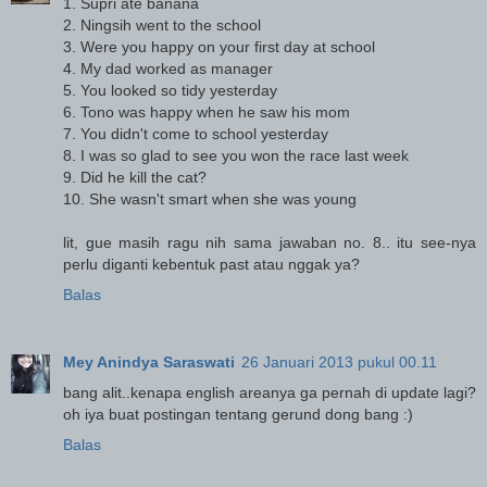
1. Supri ate banana
2. Ningsih went to the school
3. Were you happy on your first day at school
4. My dad worked as manager
5. You looked so tidy yesterday
6. Tono was happy when he saw his mom
7. You didn't come to school yesterday
8. I was so glad to see you won the race last week
9. Did he kill the cat?
10. She wasn't smart when she was young
lit, gue masih ragu nih sama jawaban no. 8.. itu see-nya
perlu diganti kebentuk past atau nggak ya?
Balas
Mey Anindya Saraswati
26 Januari 2013 pukul 00.11
bang alit..kenapa english areanya ga pernah di update lagi?
oh iya buat postingan tentang gerund dong bang :)
Balas