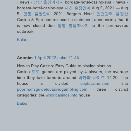
› news ›
성남 출장마사지
borgata-hotel-casino-spa › news ›
borgata-hotel-casino-spa
사천 출장안마
Aug 5, 2021 — Aug
5,
안동 출장안마
2021 Borgata Hotel
인천광역 출장샵
Casino & Spa has released a statement announcing that it
is now closed due
통영 출장마사지
to the coronavirus
outbreak.
Balas
Anonim
1 April 2022 pukul 21.45
How to Play Casino: Easy Guide to playing slots on
Casino
토토
games are played by 4 players, the average
time they take turns is around
바카라 사이트
14:20. The
house is divided
septcasino.com
into
poormansguidetocasinogambling.com
three distinct
categories: the
wooricasinos.info
house
Balas