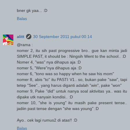
bner gk yaa... :D
Balas
alitt
30 September 2011 pukul 00.14
@rama :
nomer 2, itu sih past progressive bro.. gue kan minta jadi
SIMPLE PAST, it should be : Ningsih Went to the school.. :D
Nomer 4, "was" nya dihapus aja :D
nomer 5, "Were"nya dihapus aja :D
nomer 6, "tono was so happy when he saw his mom"
nomer 8, abis "to" itu PASTI V1.. so, bukan pake "saw", tapi
tetep "See".. yang harus diganti adalah "win", pake "won"
nomer 9, Pake "did" untuk nanya soal aktivitas ya.. was itu
dipake utk nanyain kondisi.. :D
nomer 10, "she is young" itu masih pake present tense..
jadiin past tense dengan "she was young" :D
Ayo.. cek lagi rumus2 di atas!! :D
Balas