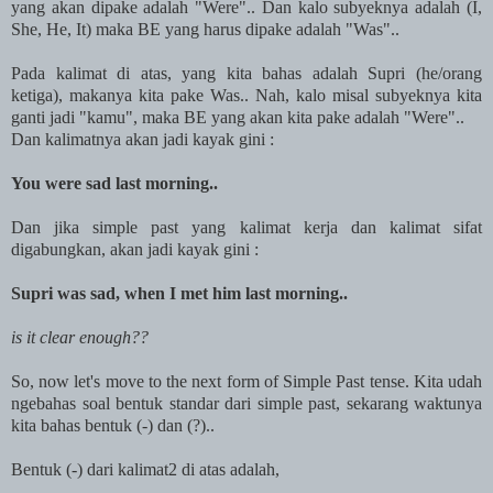
yang akan dipake adalah "Were".. Dan kalo subyeknya adalah (I,
She, He, It) maka BE yang harus dipake adalah "Was"..
Pada kalimat di atas, yang kita bahas adalah Supri (he/orang
ketiga), makanya kita pake Was.. Nah, kalo misal subyeknya kita
ganti jadi "kamu", maka BE yang akan kita pake adalah "Were"..
Dan kalimatnya akan jadi kayak gini :
You were sad last morning..
Dan jika simple past yang kalimat kerja dan kalimat sifat
digabungkan, akan jadi kayak gini :
Supri was sad, when I met him last morning..
is it clear enough??
So, now let's move to the next form of Simple Past tense. Kita udah
ngebahas soal bentuk standar dari simple past, sekarang waktunya
kita bahas bentuk (-) dan (?)..
Bentuk (-) dari kalimat2 di atas adalah,