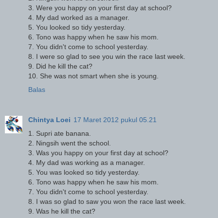
3. Were you happy on your first day at school?
4. My dad worked as a manager.
5. You looked so tidy yesterday.
6. Tono was happy when he saw his mom.
7. You didn't come to school yesterday.
8. I were so glad to see you win the race last week.
9. Did he kill the cat?
10. She was not smart when she is young.
Balas
Chintya Loei
17 Maret 2012 pukul 05.21
1. Supri ate banana.
2. Ningsih went the school.
3. Was you happy on your first day at school?
4. My dad was working as a manager.
5. You was looked so tidy yesterday.
6. Tono was happy when he saw his mom.
7. You didn't come to school yesterday.
8. I was so glad to saw you won the race last week.
9. Was he kill the cat?