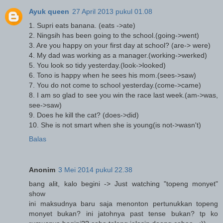
Ayuk queen
27 April 2013 pukul 01.08
1. Supri eats banana. (eats ->ate)
2. Ningsih has been going to the school.(going->went)
3. Are you happy on your first day at school? (are-> were)
4. My dad was working as a manager.(working->werked)
5. You look so tidy yesterday.(look->looked)
6. Tono is happy when he sees his mom.(sees->saw)
7. You do not come to school yesterday.(come->came)
8. I am so glad to see you win the race last week.(am->was,
see->saw)
9. Does he kill the cat? (does->did)
10. She is not smart when she is young(is not->wasn't)
Balas
Anonim
3 Mei 2014 pukul 22.38
bang alit, kalo begini -> Just watching "topeng monyet"
show
ini maksudnya baru saja menonton pertunukkan topeng
monyet bukan? ini jatohnya past tense bukan? tp ko