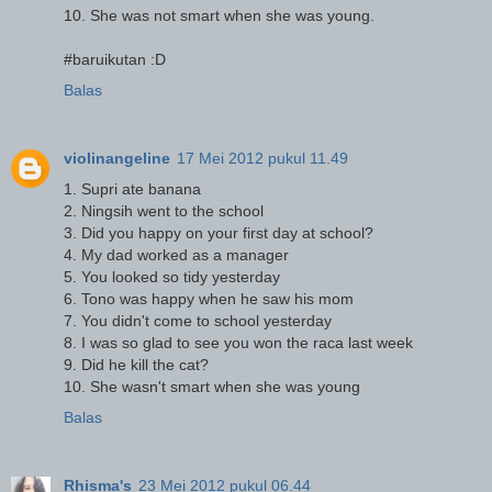
10. She was not smart when she was young.
#baruikutan :D
Balas
violinangeline
17 Mei 2012 pukul 11.49
1. Supri ate banana
2. Ningsih went to the school
3. Did you happy on your first day at school?
4. My dad worked as a manager
5. You looked so tidy yesterday
6. Tono was happy when he saw his mom
7. You didn't come to school yesterday
8. I was so glad to see you won the raca last week
9. Did he kill the cat?
10. She wasn't smart when she was young
Balas
Rhisma's
23 Mei 2012 pukul 06.44