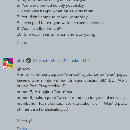
5. You were looked so tidy yesterday
6. Tono was happy when he saw his mom
7. You didn't come to school yesterday
8. I was glad to see you won the race last week
9. Was he killed the cat?
10. She wasn't smart when she was young
Balas
alitt
29 September 2011 pukul 03.41
@jazzy :
Nomer 4, harusnya pake "worked" ajah.. tanpa "was" juga..
karena gue minta kalimat di atas dijadiin SIMPLE PAST,
bukan Past Progressive :D
nomer 5, Hilangkan "Were"nya..
nomer 9, bukan pake "was" karena kita tanya soal aktivitas..
membunuh kan aktivitas.. so, kita pake "did".. "Was" dipake
utk nanyain kondisi/sifat.. :D
Nice try!
Balas