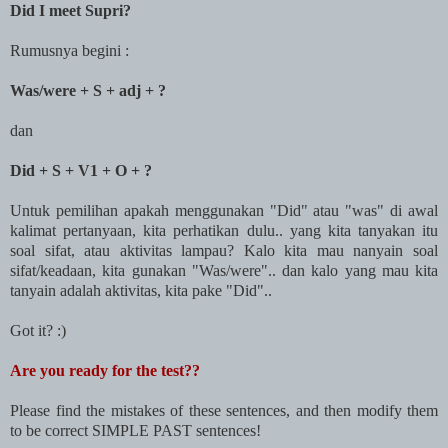
Did I meet Supri?
Rumusnya begini :
Was/were + S + adj + ?
dan
Did + S + V1 + O + ?
Untuk pemilihan apakah menggunakan "Did" atau "was" di awal
kalimat pertanyaan, kita perhatikan dulu.. yang kita tanyakan itu
soal sifat, atau aktivitas lampau? Kalo kita mau nanyain soal
sifat/keadaan, kita gunakan "Was/were".. dan kalo yang mau kita
tanyain adalah aktivitas, kita pake "Did"..
Got it? :)
Are you ready for the test??
Please find the mistakes of these sentences, and then modify them
to be correct SIMPLE PAST sentences!