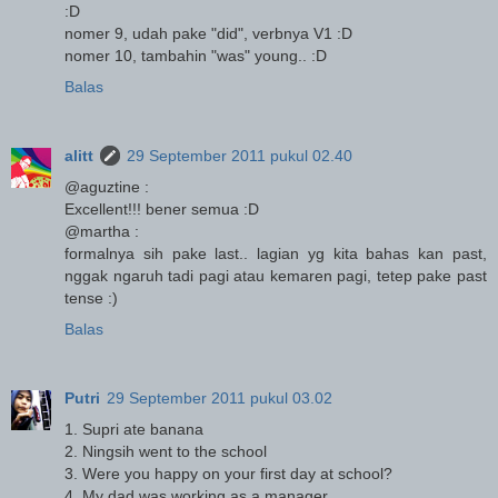
:D
nomer 9, udah pake "did", verbnya V1 :D
nomer 10, tambahin "was" young.. :D
Balas
alitt
29 September 2011 pukul 02.40
@aguztine :
Excellent!!! bener semua :D
@martha :
formalnya sih pake last.. lagian yg kita bahas kan past,
nggak ngaruh tadi pagi atau kemaren pagi, tetep pake past
tense :)
Balas
Putri
29 September 2011 pukul 03.02
1. Supri ate banana
2. Ningsih went to the school
3. Were you happy on your first day at school?
4. My dad was working as a manager