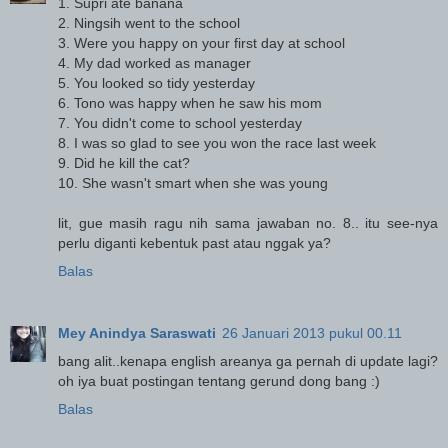
1. Supri ate banana
2. Ningsih went to the school
3. Were you happy on your first day at school
4. My dad worked as manager
5. You looked so tidy yesterday
6. Tono was happy when he saw his mom
7. You didn't come to school yesterday
8. I was so glad to see you won the race last week
9. Did he kill the cat?
10. She wasn't smart when she was young
lit, gue masih ragu nih sama jawaban no. 8.. itu see-nya
perlu diganti kebentuk past atau nggak ya?
Balas
Mey Anindya Saraswati
26 Januari 2013 pukul 00.11
bang alit..kenapa english areanya ga pernah di update lagi?
oh iya buat postingan tentang gerund dong bang :)
Balas