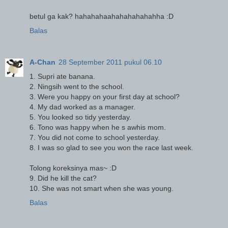
betul ga kak? hahahahaahahahahahahha :D
Balas
A-Chan
28 September 2011 pukul 06.10
1. Supri ate banana.
2. Ningsih went to the school.
3. Were you happy on your first day at school?
4. My dad worked as a manager.
5. You looked so tidy yesterday.
6. Tono was happy when he s awhis mom.
7. You did not come to school yesterday.
8. I was so glad to see you won the race last week.
Tolong koreksinya mas~ :D
9. Did he kill the cat?
10. She was not smart when she was young.
Balas