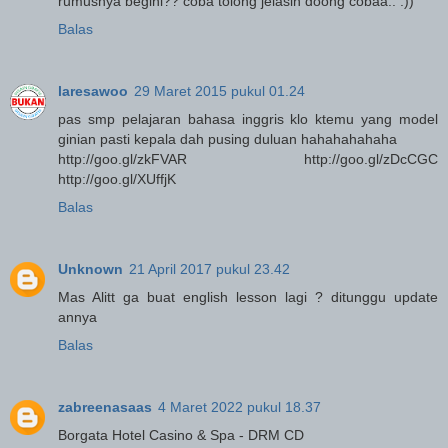
rumusnya begini?? coba tolong jelasin doong cobaa.. :))
Balas
laresawoo
29 Maret 2015 pukul 01.24
pas smp pelajaran bahasa inggris klo ktemu yang model
ginian pasti kepala dah pusing duluan hahahahahaha
http://goo.gl/zkFVAR http://goo.gl/zDcCGC
http://goo.gl/XUffjK
Balas
Unknown
21 April 2017 pukul 23.42
Mas Alitt ga buat english lesson lagi ? ditunggu update
annya
Balas
zabreenasaas
4 Maret 2022 pukul 18.37
Borgata Hotel Casino & Spa - DRM CD