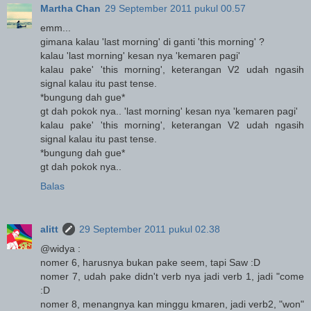
Martha Chan
29 September 2011 pukul 00.57
emm...
gimana kalau 'last morning' di ganti 'this morning' ?
kalau 'last morning' kesan nya 'kemaren pagi'
kalau pake' 'this morning', keterangan V2 udah ngasih
signal kalau itu past tense.
*bungung dah gue*
gt dah pokok nya.. 'last morning' kesan nya 'kemaren pagi'
kalau pake' 'this morning', keterangan V2 udah ngasih
signal kalau itu past tense.
*bungung dah gue*
gt dah pokok nya..
Balas
alitt
29 September 2011 pukul 02.38
@widya :
nomer 6, harusnya bukan pake seem, tapi Saw :D
nomer 7, udah pake didn't verb nya jadi verb 1, jadi "come
:D
nomer 8, menangnya kan minggu kmaren, jadi verb2, "won"