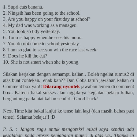
1. Supri eats banana.
2. Ningsih has been going to the school.
3. Are you happy on your first day at school?
4. My dad was working as a manager.
5. You look so tidy yesterday.
6. Tono is happy when he sees his mom.
7. You do not come to school yesterday.
8. I am so glad to see you win the race last week.
9. Does he kill the cat?
10. She is not smart when she is young.
Silakan kerjakan dengan semampu kalian.. Boleh ngeliat rumus2 di
atas buat contekan.. enak kan?? Dan Coba taruh jawaban kalian di
Comment box yah!!
Dilarang nyontek
jawaban temen di comment
box.. Karena bakal sukses atau nggaknya kegiatan belajar kalian,
bergantung pada niat kalian sendiri.. Good Luck!
Next Time kita bakal lanjut ke tense lain lagi (dan masih bahas past
tense), Selamat belajar!! :D
P. S. : Jangan ragu untuk mengoreksi misal saya sendiri ada
kesalahan pada proses penjabaran materi di atas ya.. Thanks in