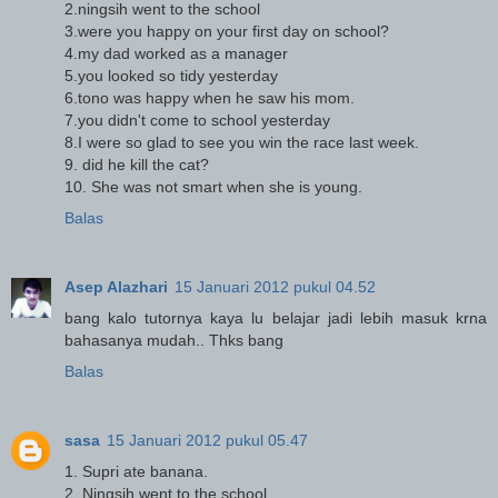
2.ningsih went to the school
3.were you happy on your first day on school?
4.my dad worked as a manager
5.you looked so tidy yesterday
6.tono was happy when he saw his mom.
7.you didn't come to school yesterday
8.I were so glad to see you win the race last week.
9. did he kill the cat?
10. She was not smart when she is young.
Balas
Asep Alazhari
15 Januari 2012 pukul 04.52
bang kalo tutornya kaya lu belajar jadi lebih masuk krna
bahasanya mudah.. Thks bang
Balas
sasa
15 Januari 2012 pukul 05.47
1. Supri ate banana.
2. Ningsih went to the school.