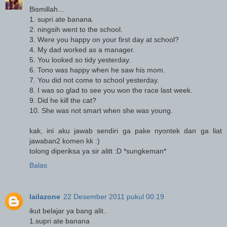
Bismillah...
1. supri ate banana.
2. ningsih went to the school.
3. Were you happy on your first day at school?
4. My dad worked as a manager.
5. You looked so tidy yesterday.
6. Tono was happy when he saw his mom.
7. You did not come to school yesterday.
8. I was so glad to see you won the race last week.
9. Did he kill the cat?
10. She was not smart when she was young.
kak, ini aku jawab sendiri ga pake nyontek dan ga liat
jawaban2 komen kk :)
tolong diperiksa ya sir alitt :D *sungkeman*
Balas
lailazone
22 Desember 2011 pukul 00.19
ikut belajar ya bang alit..
1.supri ate banana