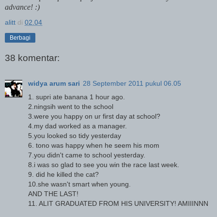
advance! :)
alitt
di
02.04
Berbagi
38 komentar:
widya arum sari
28 September 2011 pukul 06.05
1. supri ate banana 1 hour ago.
2.ningsih went to the school
3.were you happy on ur first day at school?
4.my dad worked as a manager.
5.you looked so tidy yesterday
6. tono was happy when he seem his mom
7.you didn't came to school yesterday.
8.i was so glad to see you win the race last week.
9. did he killed the cat?
10.she wasn't smart when young.
AND THE LAST!
11. ALIT GRADUATED FROM HIS UNIVERSITY! AMIIINNN