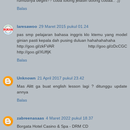
rumusnya begini?? coba tolong jelasin doong cobaa.. :))
Balas
laresawoo
29 Maret 2015 pukul 01.24
pas smp pelajaran bahasa inggris klo ktemu yang model
ginian pasti kepala dah pusing duluan hahahahahaha
http://goo.gl/zkFVAR http://goo.gl/zDcCGC
http://goo.gl/XUffjK
Balas
Unknown
21 April 2017 pukul 23.42
Mas Alitt ga buat english lesson lagi ? ditunggu update
annya
Balas
zabreenasaas
4 Maret 2022 pukul 18.37
Borgata Hotel Casino & Spa - DRM CD