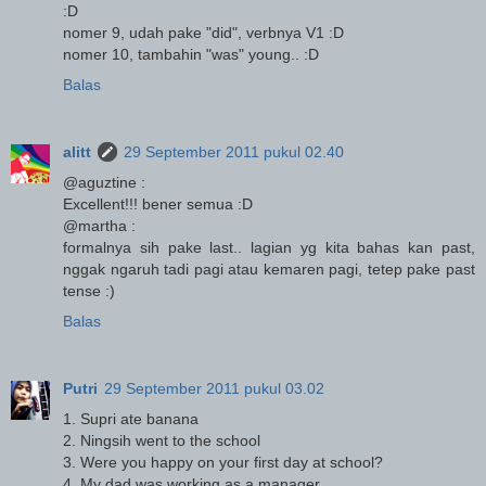
:D
nomer 9, udah pake "did", verbnya V1 :D
nomer 10, tambahin "was" young.. :D
Balas
alitt
29 September 2011 pukul 02.40
@aguztine :
Excellent!!! bener semua :D
@martha :
formalnya sih pake last.. lagian yg kita bahas kan past,
nggak ngaruh tadi pagi atau kemaren pagi, tetep pake past
tense :)
Balas
Putri
29 September 2011 pukul 03.02
1. Supri ate banana
2. Ningsih went to the school
3. Were you happy on your first day at school?
4. My dad was working as a manager