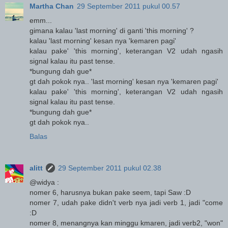
Martha Chan
29 September 2011 pukul 00.57
emm...
gimana kalau 'last morning' di ganti 'this morning' ?
kalau 'last morning' kesan nya 'kemaren pagi'
kalau pake' 'this morning', keterangan V2 udah ngasih
signal kalau itu past tense.
*bungung dah gue*
gt dah pokok nya.. 'last morning' kesan nya 'kemaren pagi'
kalau pake' 'this morning', keterangan V2 udah ngasih
signal kalau itu past tense.
*bungung dah gue*
gt dah pokok nya..
Balas
alitt
29 September 2011 pukul 02.38
@widya :
nomer 6, harusnya bukan pake seem, tapi Saw :D
nomer 7, udah pake didn't verb nya jadi verb 1, jadi "come
:D
nomer 8, menangnya kan minggu kmaren, jadi verb2, "won"