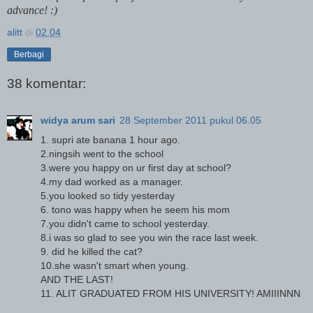
advance! :)
alitt
di
02.04
Berbagi
38 komentar:
widya arum sari
28 September 2011 pukul 06.05
1. supri ate banana 1 hour ago.
2.ningsih went to the school
3.were you happy on ur first day at school?
4.my dad worked as a manager.
5.you looked so tidy yesterday
6. tono was happy when he seem his mom
7.you didn't came to school yesterday.
8.i was so glad to see you win the race last week.
9. did he killed the cat?
10.she wasn't smart when young.
AND THE LAST!
11. ALIT GRADUATED FROM HIS UNIVERSITY! AMIIINNN