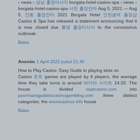
› news ›
성남 출장마사지
borgata-hotel-casino-spa › news ›
borgata-hotel-casino-spa
사천 출장안마
Aug 5, 2021 — Aug
5,
안동 출장안마
2021 Borgata Hotel
인천광역 출장샵
Casino & Spa has released a statement announcing that it
is now closed due
통영 출장마사지
to the coronavirus
outbreak.
Balas
Anonim
1 April 2022 pukul 21.45
How to Play Casino: Easy Guide to playing slots on
Casino
토토
games are played by 4 players, the average
time they take turns is around
바카라 사이트
14:20. The
house is divided
septcasino.com
into
poormansguidetocasinogambling.com
three distinct
categories: the
wooricasinos.info
house
Balas