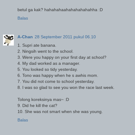
betul ga kak? hahahahaahahahahahahha :D
Balas
A-Chan
28 September 2011 pukul 06.10
1. Supri ate banana.
2. Ningsih went to the school.
3. Were you happy on your first day at school?
4. My dad worked as a manager.
5. You looked so tidy yesterday.
6. Tono was happy when he s awhis mom.
7. You did not come to school yesterday.
8. I was so glad to see you won the race last week.
Tolong koreksinya mas~ :D
9. Did he kill the cat?
10. She was not smart when she was young.
Balas