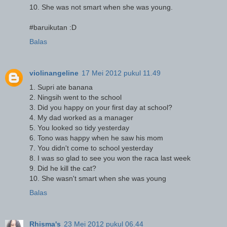
10. She was not smart when she was young.
#baruikutan :D
Balas
violinangeline
17 Mei 2012 pukul 11.49
1. Supri ate banana
2. Ningsih went to the school
3. Did you happy on your first day at school?
4. My dad worked as a manager
5. You looked so tidy yesterday
6. Tono was happy when he saw his mom
7. You didn't come to school yesterday
8. I was so glad to see you won the raca last week
9. Did he kill the cat?
10. She wasn't smart when she was young
Balas
Rhisma's
23 Mei 2012 pukul 06.44