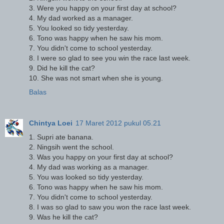
3. Were you happy on your first day at school?
4. My dad worked as a manager.
5. You looked so tidy yesterday.
6. Tono was happy when he saw his mom.
7. You didn't come to school yesterday.
8. I were so glad to see you win the race last week.
9. Did he kill the cat?
10. She was not smart when she is young.
Balas
Chintya Loei
17 Maret 2012 pukul 05.21
1. Supri ate banana.
2. Ningsih went the school.
3. Was you happy on your first day at school?
4. My dad was working as a manager.
5. You was looked so tidy yesterday.
6. Tono was happy when he saw his mom.
7. You didn't come to school yesterday.
8. I was so glad to saw you won the race last week.
9. Was he kill the cat?