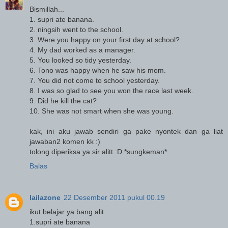
Bismillah...
1. supri ate banana.
2. ningsih went to the school.
3. Were you happy on your first day at school?
4. My dad worked as a manager.
5. You looked so tidy yesterday.
6. Tono was happy when he saw his mom.
7. You did not come to school yesterday.
8. I was so glad to see you won the race last week.
9. Did he kill the cat?
10. She was not smart when she was young.
kak, ini aku jawab sendiri ga pake nyontek dan ga liat
jawaban2 komen kk :)
tolong diperiksa ya sir alitt :D *sungkeman*
Balas
lailazone
22 Desember 2011 pukul 00.19
ikut belajar ya bang alit..
1.supri ate banana