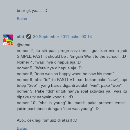
bner gk yaa... :D
Balas
alitt
30 September 2011 pukul 00.14
@rama :
nomer 2, itu sih past progressive bro.. gue kan minta jadi
SIMPLE PAST, it should be : Ningsih Went to the school.. :D
Nomer 4, "was" nya dihapus aja :D
nomer 5, "Were"nya dihapus aja :D
nomer 6, "tono was so happy when he saw his mom"
nomer 8, abis "to" itu PASTI V1.. so, bukan pake "saw", tapi
tetep "See".. yang harus diganti adalah "win", pake "won"
nomer 9, Pake "did" untuk nanya soal aktivitas ya.. was itu
dipake utk nanyain kondisi.. :D
nomer 10, "she is young" itu masih pake present tense..
jadiin past tense dengan "she was young" :D
Ayo.. cek lagi rumus2 di atas!! :D
Balas