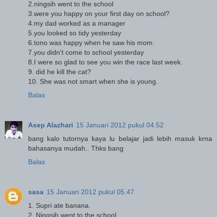
2.ningsih went to the school
3.were you happy on your first day on school?
4.my dad worked as a manager
5.you looked so tidy yesterday
6.tono was happy when he saw his mom.
7.you didn't come to school yesterday
8.I were so glad to see you win the race last week.
9. did he kill the cat?
10. She was not smart when she is young.
Balas
Asep Alazhari
15 Januari 2012 pukul 04.52
bang kalo tutornya kaya lu belajar jadi lebih masuk krna
bahasanya mudah.. Thks bang
Balas
sasa
15 Januari 2012 pukul 05.47
1. Supri ate banana.
2. Ningsih went to the school.