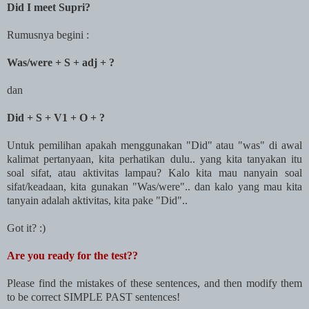
Did I meet Supri?
Rumusnya begini :
Was/were + S + adj + ?
dan
Did + S + V1 + O + ?
Untuk pemilihan apakah menggunakan "Did" atau "was" di awal
kalimat pertanyaan, kita perhatikan dulu.. yang kita tanyakan itu
soal sifat, atau aktivitas lampau? Kalo kita mau nanyain soal
sifat/keadaan, kita gunakan "Was/were".. dan kalo yang mau kita
tanyain adalah aktivitas, kita pake "Did"..
Got it? :)
Are you ready for the test??
Please find the mistakes of these sentences, and then modify them
to be correct SIMPLE PAST sentences!