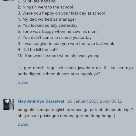
1. Supri ate banana
2. Ningsih went to the school
3. Were you happy on your first day at school
4. My dad worked as manager
5. You looked so tidy yesterday
6. Tono was happy when he saw his mom
7. You didn't come to school yesterday
8. I was so glad to see you won the race last week
9. Did he kill the cat?
10. She wasn't smart when she was young
lit, gue masih ragu nih sama jawaban no. 8.. itu see-nya
perlu diganti kebentuk past atau nggak ya?
Balas
Mey Anindya Saraswati
26 Januari 2013 pukul 00.11
bang alit..kenapa english areanya ga pernah di update lagi?
oh iya buat postingan tentang gerund dong bang :)
Balas