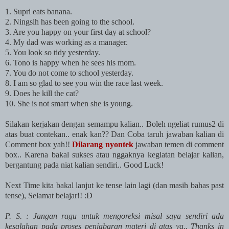
1. Supri eats banana.
2. Ningsih has been going to the school.
3. Are you happy on your first day at school?
4. My dad was working as a manager.
5. You look so tidy yesterday.
6. Tono is happy when he sees his mom.
7. You do not come to school yesterday.
8. I am so glad to see you win the race last week.
9. Does he kill the cat?
10. She is not smart when she is young.
Silakan kerjakan dengan semampu kalian.. Boleh ngeliat rumus2 di
atas buat contekan.. enak kan?? Dan Coba taruh jawaban kalian di
Comment box yah!!
Dilarang nyontek
jawaban temen di comment
box.. Karena bakal sukses atau nggaknya kegiatan belajar kalian,
bergantung pada niat kalian sendiri.. Good Luck!
Next Time kita bakal lanjut ke tense lain lagi (dan masih bahas past
tense), Selamat belajar!! :D
P. S. : Jangan ragu untuk mengoreksi misal saya sendiri ada
kesalahan pada proses penjabaran materi di atas ya.. Thanks in