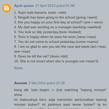
Ayuk queen
27 April 2013 pukul 01.08
1. Supri eats banana. (eats ->ate)
2. Ningsih has been going to the school.(going->went)
3. Are you happy on your first day at school? (are-> were)
4. My dad was working as a manager.(working->werked)
5. You look so tidy yesterday.(look->looked)
6. Tono is happy when he sees his mom.(sees->saw)
7. You do not come to school yesterday.(come->came)
8. I am so glad to see you win the race last week.(am->was,
see->saw)
9. Does he kill the cat? (does->did)
10. She is not smart when she is young(is not->wasn't)
Balas
Anonim
3 Mei 2014 pukul 22.38
bang alit, kalo begini -> Just watching "topeng monyet"
show
ini maksudnya baru saja menonton pertunukkan topeng
monyet bukan? ini jatohnya past tense bukan? tp ko