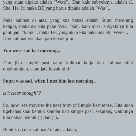
yang akan dipake adalah "Were".. Dan kalo subyeknya adalah (I,
She, He, It) maka BE yang harus dipake adalah "Was"..
Pada kalimat di atas, yang kita bahas adalah Supri (he/orang
ketiga), makanya kita pake Was.. Nah, kalo misal subyeknya kita
ganti jadi "kamu", maka BE yang akan kita pake adalah "Were"..
Dan kalimatnya akan jadi kayak gini :
You were sad last morning..
Dan jika simple past yang kalimat kerja dan kalimat sifat
digabungkan, akan jadi kayak gini :
Supri was sad, when I met him last morning..
is it clear enough??
So, now let's move to the next form of Simple Past tense. Kita udah
ngebahas soal bentuk standar dari simple past, sekarang waktunya
kita bahas bentuk (-) dan (?)..
Bentuk (-) dari kalimat2 di atas adalah,