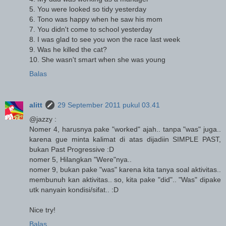
5. You were looked so tidy yesterday
6. Tono was happy when he saw his mom
7. You didn't come to school yesterday
8. I was glad to see you won the race last week
9. Was he killed the cat?
10. She wasn't smart when she was young
Balas
alitt
29 September 2011 pukul 03.41
@jazzy :
Nomer 4, harusnya pake "worked" ajah.. tanpa "was" juga..
karena gue minta kalimat di atas dijadiin SIMPLE PAST,
bukan Past Progressive :D
nomer 5, Hilangkan "Were"nya..
nomer 9, bukan pake "was" karena kita tanya soal aktivitas..
membunuh kan aktivitas.. so, kita pake "did".. "Was" dipake
utk nanyain kondisi/sifat.. :D
Nice try!
Balas